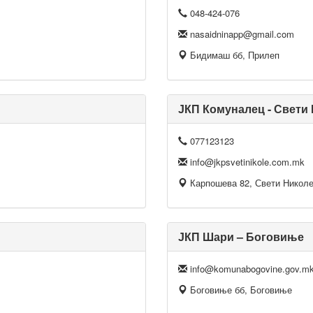
048-424-076
nasaidninapp@gmail.com
Бидимаш бб, Прилеп
ЈКП Комуналец - Свети
077123123
info@jkpsvetinikole.com.mk
Карпошева 82, Свети Никол
ЈКП Шари – Боговиње
info@komunabogovine.gov.m
Боговиње бб, Боговиње