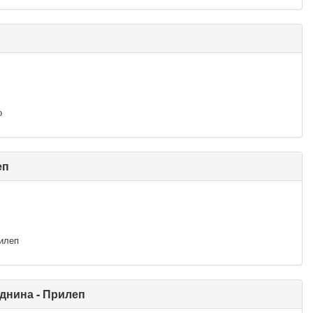
о
еп
илеп
днина - Прилеп