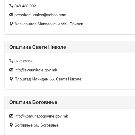
048-428-992
presskomunalec@yahoo.com
Александар Македонски 559, Прилеп
Општина Свети Николе
077123123
info@svetinikole.gov.mk
Плоштад Илинден бб, Свети Николе
Општина Боговиње
info@komunabogovine.gov.mk
Боговиње бб, Боговиње