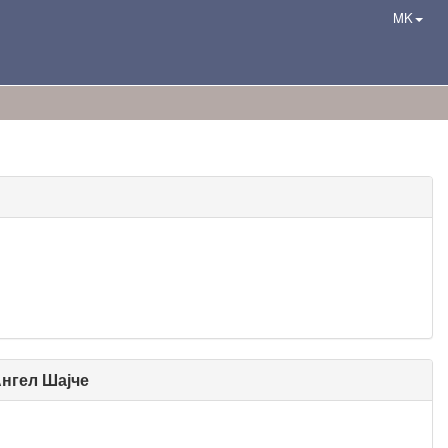
MK
Ангел Шајче