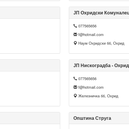
ЈП Охридски Комунале
077565656
f@hotmail.com
Наум Охридски бб, Охрид
ЈП Нискоградба - Охрид
077565656
f@hotmail.com
Железничка бб, Охрид
Општина Струга