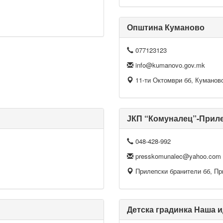
Општина Куманово
077123123
info@kumanovo.gov.mk
11-ти Октомври бб, Куманов
ЈКП “Комуналец”-Прил
048-428-992
presskomunalec@yahoo.com
Прилепски бранители бб, Пр
Детска градинка Наша и