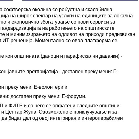
 софтверска околина со робустна и скалабилна
ија на широк спектар на услуги на единиците за локална
но и економично збогатување со нови сервиси за
стандардизацијата на работењето на општинските
те и минимизирањето на одливот на приходи предизвикан
ни ИТ решенија. Моментално со оваа платформа се
те кон општината (даноци и парафискални давачки) -
он јавните претпријатија - достапен преку мени: Е-
ен преку мени: Е-волонтери и
ени: достапен преку мени: Е-форуми.
П и ФИТР и со него се опфатени следните општини:
 и Центар Жупа. Овозможено е приклучување и за
 да бидат дел од овој интегриран и интероперабилен