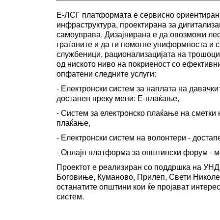
E-ЛСГ платформата е сервисно ориентирана
инфраструктура, проектирана за дигитализац
самоуправа. Дизајнирана е да овозможи лес
граѓаните и да ги помогне униформноста и 
службеници, рационализацијата на трошоци
од ниското ниво на покриеност со ефектив
опфатени следните услуги:
- Електронски систем за наплата на давачки
достапен преку мени: Е-плаќање,
- Систем за електронско плаќање на сметки к
плаќање,
- Електронски систем на волонтери - достап
- Онлајн платформа за општински форум - м
Проектот е реализиран со поддршка на УНД
Боговиње, Куманово, Прилеп, Свети Николе
останатите општини кои ќе пројават интерес
систем.